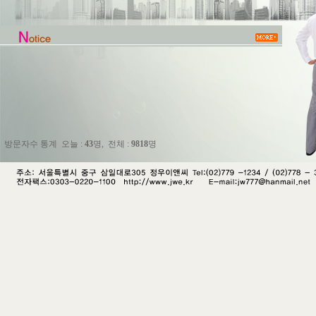
방문자수 통계 오늘 :
43
명, 전체 :
9818
명